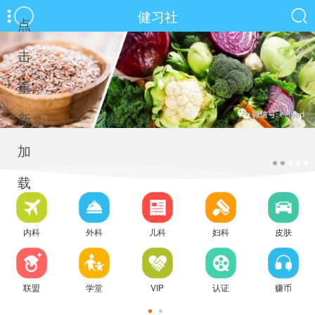
健习社
点
击
重
新
加
载
内科
外科
儿科
妇科
皮肤
联盟
学堂
VIP
认证
赚币