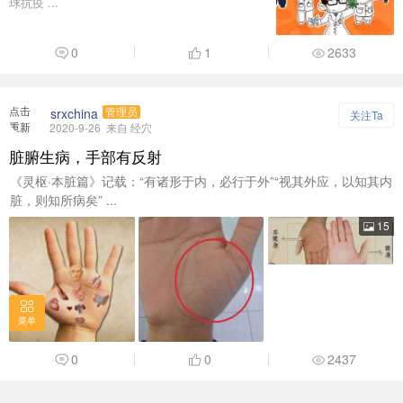
球抗疫 ...
0
1
2633
点击
srxchina
管理员
关注Ta
重新
2020-9-26
来自 经穴
加载
脏腑生病，手部有反射
《灵枢·本脏篇》记载：“有诸形于内，必行于外”“视其外应，以知其内
脏，则知所病矣” ...
15
菜单
0
0
2437