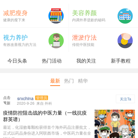
减肥瘦身
美容养颜
健康的瘦下来
内调外养逆龄的秘码
视力养护
泄淤疗法
有效改善视力的方法
传统中医技能
今日头条
热门活动
我的关注
新手教程
最新
热门
精华
点击
srxchina
管理员
关注Ta
重新
2020-9-26
来自 外科
加载
疫情防控阻击战的中医力量（一线抗疫
群英谱）
最近，化湿败毒颗粒获得首个海外药品注册批文，
正式以药品身份进入阿联酋市场，中医药力量在全