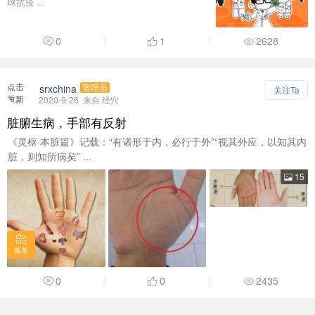
球抗疫 ...
0
1
2628
点击
srxchina
管理员
关注Ta
重新
2020-9-26
来自 经穴
加载
脏腑生病，手部有反射
《灵枢·本脏篇》记载：“有诸形于内，必行于外”“视其外应，以知其内
脏，则知所病矣” ...
15
菜单
0
0
2435