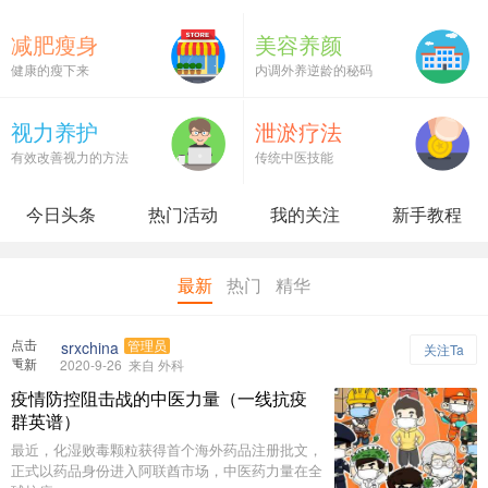
减肥瘦身
美容养颜
健康的瘦下来
内调外养逆龄的秘码
视力养护
泄淤疗法
有效改善视力的方法
传统中医技能
今日头条
热门活动
我的关注
新手教程
最新
热门
精华
点击
srxchina
管理员
关注Ta
重新
2020-9-26
来自 外科
加载
疫情防控阻击战的中医力量（一线抗疫
群英谱）
最近，化湿败毒颗粒获得首个海外药品注册批文，
正式以药品身份进入阿联酋市场，中医药力量在全