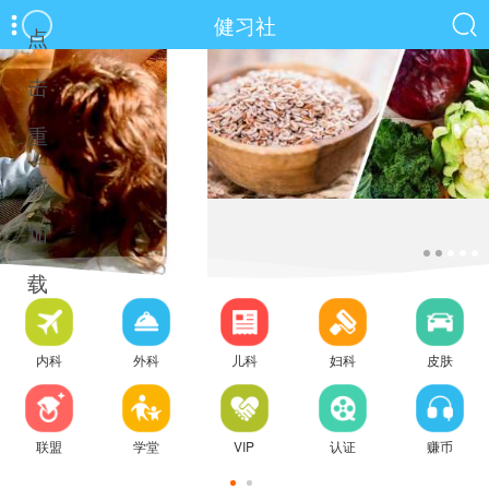
健习社
点
击
重
新
加
载
内科
外科
儿科
妇科
皮肤
联盟
学堂
VIP
认证
赚币