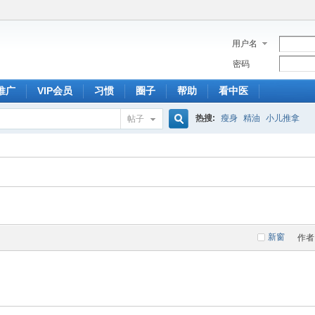
用户名
密码
推广
VIP会员
习惯
圈子
帮助
看中医
热搜:
瘦身
精油
小儿推拿
帖子
搜
索
新窗
作者