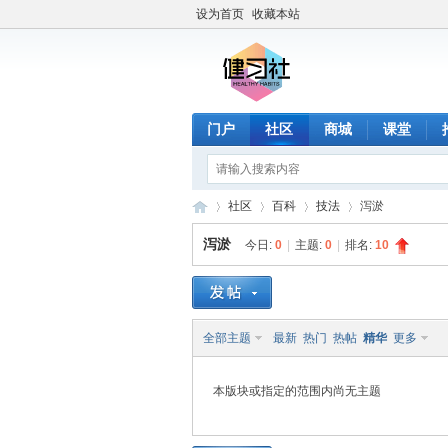
设为首页
收藏本站
门户
社区
商城
课堂
社区
百科
技法
泻淤
泻淤
今日:
0
|
主题:
0
|
排名:
10
健
»
›
›
›
全部主题
最新
热门
热帖
精华
更多
本版块或指定的范围内尚无主题