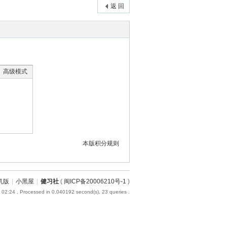
返 回
高级模式
本版积分规则
机版
|
小黑屋
|
健习社
(
闽ICP备20006210号-1
)
 02:24
, Processed in 0.040192 second(s), 23 queries .