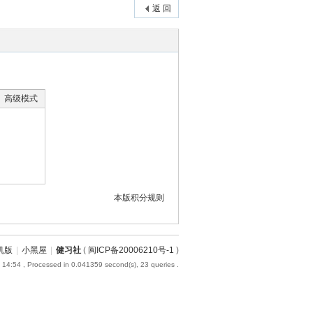
返 回
高级模式
本版积分规则
机版
|
小黑屋
|
健习社
(
闽ICP备20006210号-1
)
 14:54
, Processed in 0.041359 second(s), 23 queries .