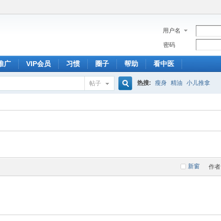
用户名
密码
推广
VIP会员
习惯
圈子
帮助
看中医
热搜:
瘦身
精油
小儿推拿
帖子
搜
索
新窗
作者