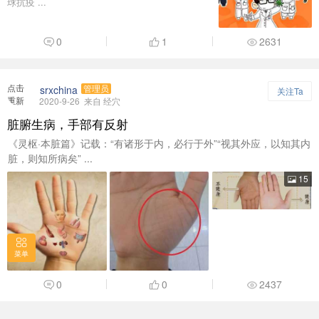
球抗疫 ...
0
1
2631
点击
srxchina
管理员
关注Ta
重新
2020-9-26
来自 经穴
加载
脏腑生病，手部有反射
《灵枢·本脏篇》记载：“有诸形于内，必行于外”“视其外应，以知其内
脏，则知所病矣” ...
15
菜单
0
0
2437