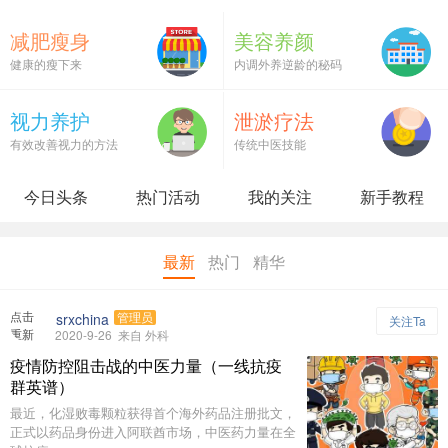
减肥瘦身
美容养颜
健康的瘦下来
内调外养逆龄的秘码
视力养护
泄淤疗法
有效改善视力的方法
传统中医技能
今日头条
热门活动
我的关注
新手教程
最新
热门
精华
点击
srxchina
管理员
关注Ta
重新
2020-9-26
来自 外科
加载
疫情防控阻击战的中医力量（一线抗疫
群英谱）
最近，化湿败毒颗粒获得首个海外药品注册批文，
正式以药品身份进入阿联酋市场，中医药力量在全