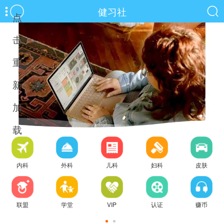
健习社
点
击
重
新
加
载
内科
外科
儿科
妇科
皮肤
联盟
学堂
VIP
认证
赚币